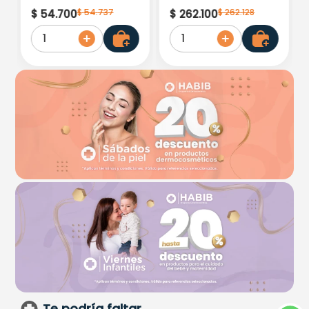
Kids Hypoallergenic
Liposomado x 30ml
$
54
.
737
$
262
.
128
$
54
.
700
$
262
.
100
Spf 500 Moisturising
1
1
Te podría faltar