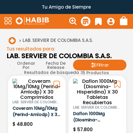
Tu Amigo de Siempre
LAB. SERVIER DE COLOMBIA S.A.S.
Tus resultados para:
LAB. SERVIER DE COLOMBIA S.A.S.
Ordenar
Fecha De
Filtrar
Por
Release
Resultados de búsqueda :
15
Productos
LAB. SERVIER DE COLOMBIA
S.A.S.
LAB. SERVIER DE COLOMBIA
Coveram 10Mg/10Mg
S.A.S.
Daflon 1000Mg
(Perind-Amlodp) X 30
(Diosmina-
Comprimidos
$
48
.
800
Hisperidina) X 30
$
57
.
800
Tabletas Recubiertas