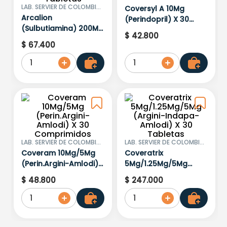
S.A.S.
LAB. SERVIER DE COLOMBIA
Coversyl A 10Mg
S.A.S.
Arcalion
(Perindopril) X 30
(Sulbutiamina) 200Mg
Comprimidos
$
42
.
800
X 20 Tabletas
$
67
.
400
1
1
LAB. SERVIER DE COLOMBIA
LAB. SERVIER DE COLOMBIA
S.A.S.
S.A.S.
Coveram 10Mg/5Mg
Coveratrix
(Perin.Argini-Amlodi)
5Mg/1.25Mg/5Mg
X 30 Comprimidos
(Argini-Indapa-
$
48
.
800
$
247
.
000
Amlodi) X 30 Tabletas
1
1