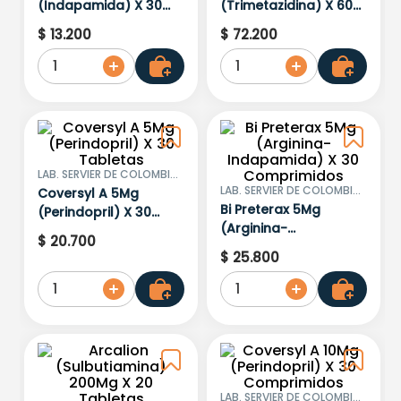
(Indapamida) X 30
(Trimetazidina) X 60
Tabletas
Tabletas
$
13
.
200
$
72
.
200
1
1
LAB. SERVIER DE COLOMBIA
S.A.S.
LAB. SERVIER DE COLOMBIA
Coversyl A 5Mg
S.A.S.
Bi Preterax 5Mg
(Perindopril) X 30
(Arginina-
Tabletas
$
20
.
700
Indapamida) X 30
$
25
.
800
Comprimidos
1
1
LAB. SERVIER DE COLOMBIA