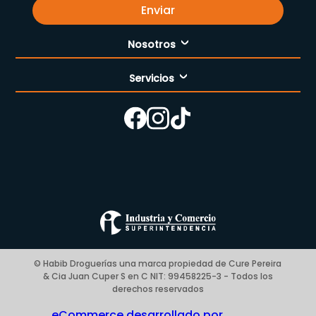
Enviar
Nosotros
Servicios
Nuestra empresa
Cómo comprar
Enfermería
Nuestras tiendas
Contáctanos
Campaña del mes
Términos y condiciones
Preguntas Frecuentes Place to Pay
Politica de privacidad
© Habib Droguerías una marca propiedad de Cure Pereira
& Cia Juan Cuper S en C NIT: 99458225-3 - Todos los
Blog
derechos reservados
eCommerce desarrollado por