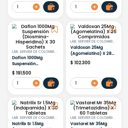
1
1
LAB. SERVIER DE COLOMBIA
S.A.S.
Valdoxan 25Mg
LAB. SERVIER DE COLOMBIA
(Agomelatina) X 28
S.A.S.
Daflon 1000Mg
Comprimidos
$
102
.
300
Suspensión
(Diosmina-
$
191
.
500
Hisperidina) X 30
Sachets
1
1
LAB. SERVIER DE COLOMBIA
LAB. SERVIER DE COLOMBIA
S.A.S.
S.A.S.
Natrilix Sr 1.5Mg
Vastarel Mr 35Mg