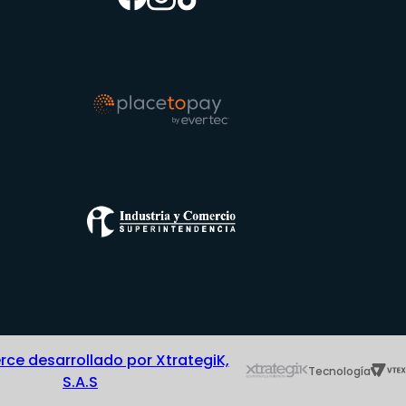
e desarrollado por XtrategiK,
Tecnología
S.A.S