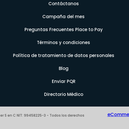
Contáctanos
Campaña del mes
Preguntas Frecuentes Place to Pay
Términos y condiciones
Política de tratamiento de datos personales
Blog
Enviar PQR
Directorio Médico
eCommerc
er S en C NIT: 99458225-3 - Todos los derechos