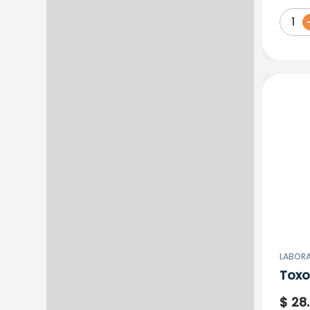
1
LABORA
Toxo
Anti
$
28
.