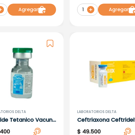
Viales
Agregar
Agregar
1
TORIOS DELTA
LABORATORIOS DELTA
ide Tetanico Vacuna
Ceftriaxona Ceftridel
tetanica Ampolla 5
Ampollas
400
$
49
.
500