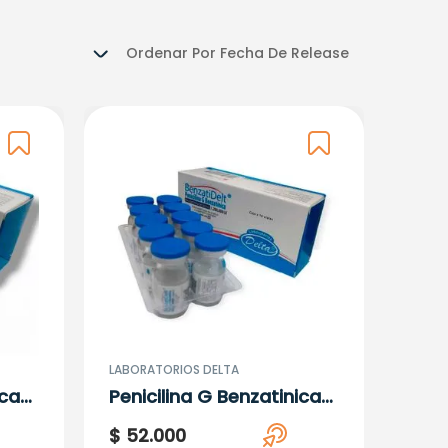
Ordenar Por
Fecha De Release
LABORATORIOS DELTA
ica
Penicilina G Benzatinica
10
1.200.000 U.I. Caja X 10
$
52
.
000