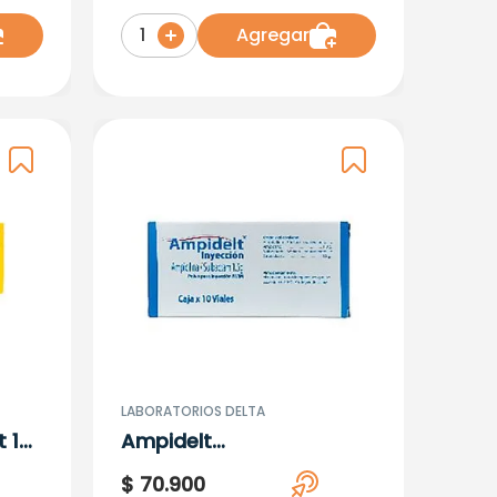
Viales
Agregar
1
LABORATORIOS DELTA
t 10
Ampidelt
Ampicilina+Sulbactam
$
70
.
900