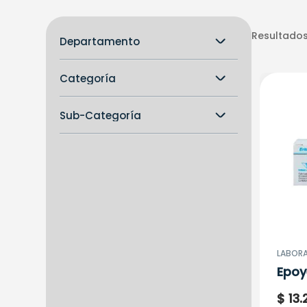
Resultados
Departamento
Droguería y Medicamentos
Categoría
Prescripción Médica
Sub-Categoría
Antibióticos
Sistema Inmune
Terapia Respiratoria
LABORA
Epoy
2000
$
13
.