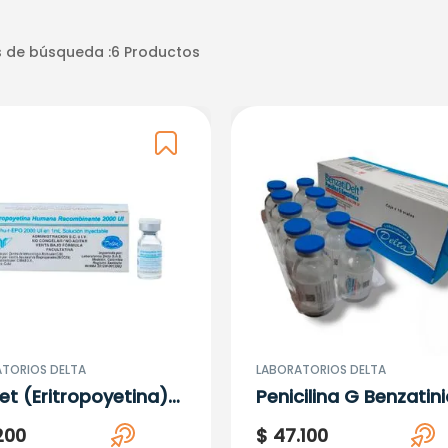
 de búsqueda :
6
Productos
TORIOS DELTA
LABORATORIOS DELTA
et (Eritropoyetina)
Penicilina G Benzatin
 Ui 1ml
2.400.000 U.I. Caja X 
200
$
47
.
100