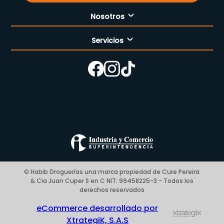
Nosotros
Servicios
Nuestra empresa
Cómo comprar
Enfermería
Nuestras tiendas
Contáctanos
Campaña del mes
Términos y condiciones
Preguntas Frecuentes Place to Pay
Politica de privacidad
© Habib Droguerías una marca propiedad de Cure Pereira
& Cia Juan Cuper S en C NIT: 99458225-3 - Todos los
Blog
derechos reservados
eCommerce desarrollado por
XtrategiK, S.A.S