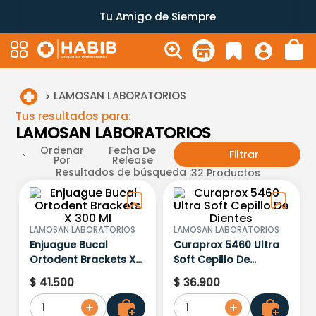
Tu Amigo de Siempre
LAMOSAN LABORATORIOS
Tus resultados para:
LAMOSAN LABORATORIOS
Ordenar
Fecha De
Filtrar
Por
Release
Resultados de búsqueda :
32
Productos
LAMOSAN LABORATORIOS
LAMOSAN LABORATORIOS
Enjuague Bucal
Curaprox 5460 Ultra
Ortodent Brackets X
Soft Cepillo De
300 Ml
Dientes
$
41
.
500
$
36
.
900
1
1