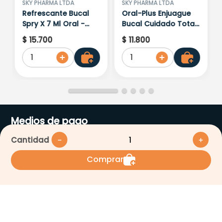
SKY PHARMA LTDA
SKY PHARMA LTDA
Refrescante Bucal
Oral-Plus Enjuague
Spry X 7 Ml Oral -
Bucal Cuidado Total
Plus
X 500 Ml
$
15
.
700
$
11
.
800
1
1
Medios de pago
Cantidad
－
＋
Comprar
Suscríbete a nuestro
Newsletter