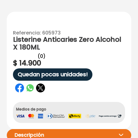
Referencia
:
605973
Listerine Anticaries Zero Alcohol
X 180ML
☆
☆
☆
☆
☆
(
0
)
$
14
.
900
Quedan pocas unidades!
Medios de pago
Descripción