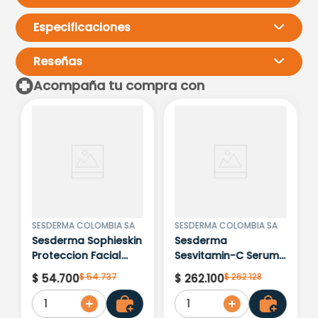
Especificaciones
Reseñas
Acompaña tu compra con
Por favor, inicia sesión para
escribir un comentario.
Más reciente
Todos
Cargando comentarios…
SESDERMA COLOMBIA SA
SESDERMA COLOMBIA SA
Sesderma Sophieskin
Sesderma
Proteccion Facial
Sesvitamin-C Serum
Kids Hypoallergenic
Liposomado x 30ml
$
54
.
737
$
262
.
128
$
54
.
700
$
262
.
100
Spf 500 Moisturising
1
1