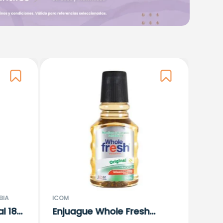
BIG ME
Enju
Dese
$
23
1
BIA
ICOM
l 180
Enjuague Whole Fresh