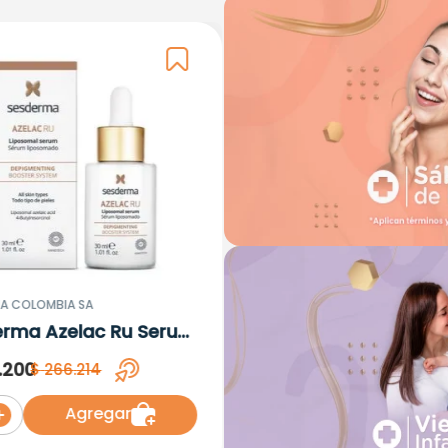
A COLOMBIA SA
erma Azelac Ru Serum
omal x 30ml
.
200
$
266
.
214
Agregar