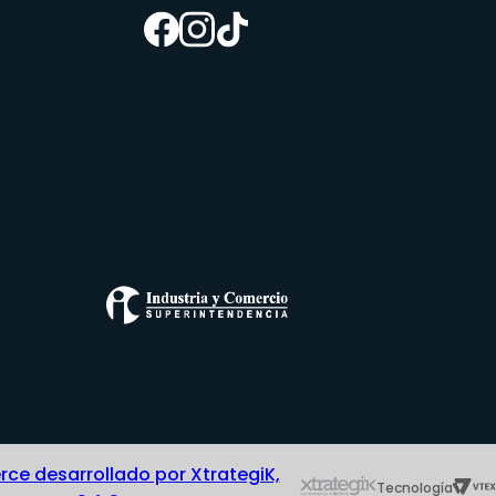
e desarrollado por XtrategiK,
Tecnología