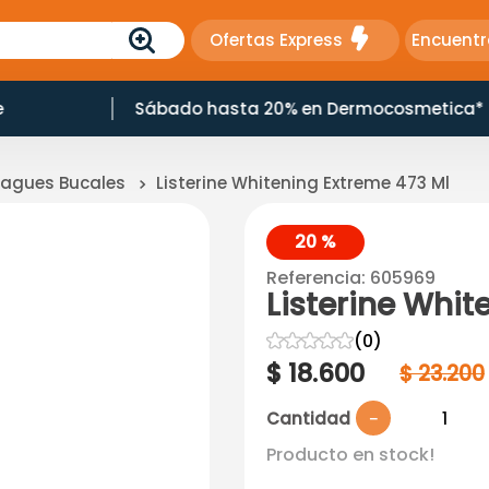
Ofertas Express
Encuentr
e
Sábado hasta 20% en Dermocosmetica*
uagues Bucales
Listerine Whitening Extreme 473 Ml
20 %
Referencia
:
605969
Listerine Whit
☆
☆
☆
☆
☆
(
0
)
$
18
.
600
$
23
.
200
Cantidad
－
Producto en stock!