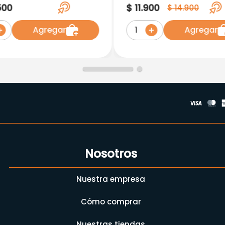
L
Ml
500
$
11
.
900
$
14
.
900
Agregar
Agregar
1
Nosotros
Nuestra empresa
Cómo comprar
Nuestras tiendas