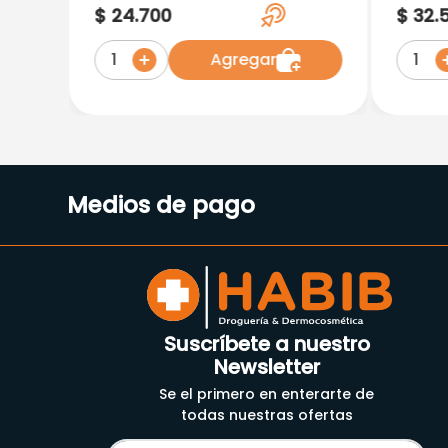
Cuidado Total X 1000 Ml
240M
$
24
.
700
$
32
.
Agregar
1
1
Medios de pago
Suscríbete a nuestro
Newsletter
Se el primero en enterarte de
todas nuestras ofertas