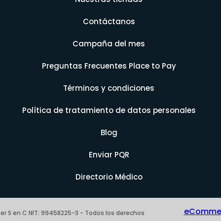
Contáctanos
Campaña del mes
Preguntas Frecuentes Place to Pay
Términos y condiciones
Política de tratamiento de datos personales
Blog
Enviar PQR
Directorio Médico
eCommerc
er S en C NIT: 99458225-3 - Todos los derechos