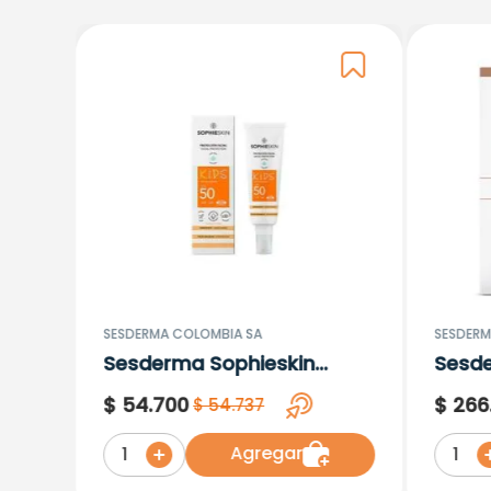
SESDERMA COLOMBIA SA
SESDERM
Sesderma Sophieskin
Sesd
Proteccion Facial Kids
Lipos
$
54
.
700
$
266
$
54
.
737
Hypoallergenic Spf 500
Moisturising
Agregar
1
1