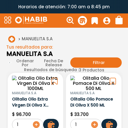
Horarios de atención: 7:00 am a 8:45 pm
MANUELITA S.A
Tus resultados para:
MANUELITA S.A
Ordenar
Fecha De
Filtrar
Por
Release
Resultados de búsqueda :
3
Productos
MANUELITA S.A
MANUELITA S.A
Olitalia Olio Extra
Olitalia Olio Pomace
Virgen Di Oliva X
Di Oliva X 500 ML
1000ML
$
96
.
700
$
33
.
700
1
1