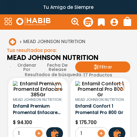
Tu Amigo de Siempre
MEAD JOHNSON NUTRITION
Tus resultados para:
MEAD JOHNSON NUTRITION
Ordenar
Fecha De
Filtrar
Por
Release
Resultados de búsqueda :
17
Productos
MEAD JOHNSON NUTRITION
MEAD JOHNSON NUTRITION
Enfamil Premium
Enfamil Confort 1
Promental Enfacare
Promental Pro 800 Gr
385Gr
$
94
.
100
$
175
.
700
1
1