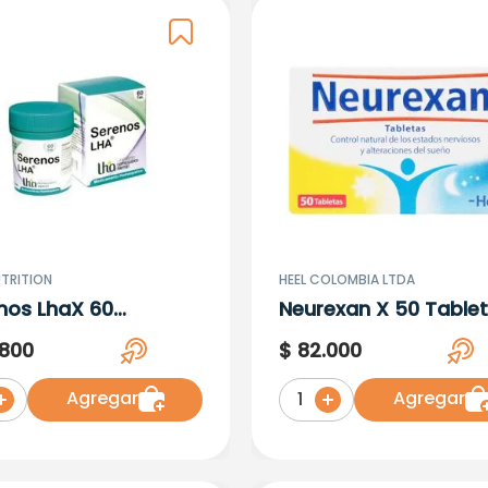
UTRITION
HEEL COLOMBIA LTDA
nos LhaX 60
Neurexan X 50 Table
etas
800
$
82
.
000
Agregar
Agregar
1