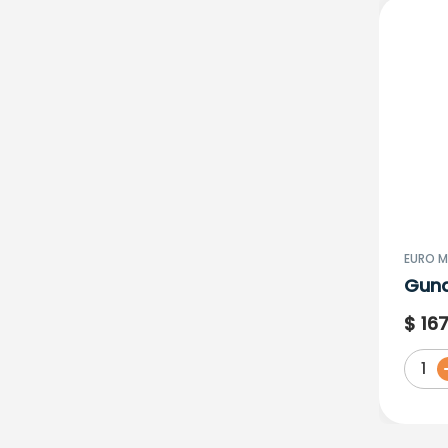
EURO M
Guna
$
16
1