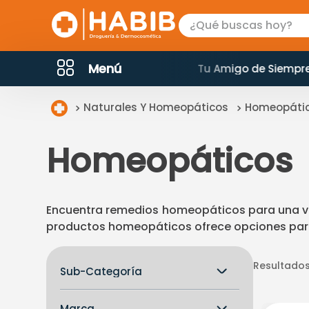
¿Qué buscas hoy?
MINOS MÁS BUSCADOS
Menú
 de Siempre
Sábado hasta 20% en Dermoc
mounjaro
Naturales Y Homeopáticos
Homeopáti
magnesio
omega 3
Homeopáticos
vitamina c
proteina
colageno
Encuentra remedios homeopáticos para una va
productos homeopáticos ofrece opciones para e
protector solar
isdin
Resultados
Sub-Categoría
tensiometro
Homeopaticos
sesderma
Marca