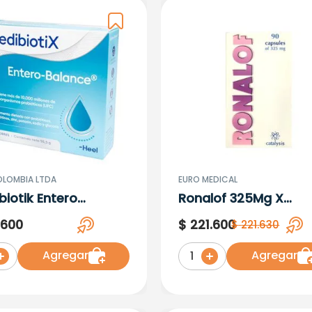
OLOMBIA LTDA
EURO MEDICAL
biotik Entero
Ronalof 325Mg X
nce X 10 Sobres
90Capsulas
.
600
$
221
.
600
$
221
.
630
Agregar
Agregar
1