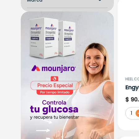
ALEJANDRO JIMENEZ SEGURA
EURO MEDICAL
FARMACIA HOMEOPATICA
GERMANA
GALBBENI SAS
HEEL COLOMBIA LTDA
HELP NUTRITION
HOMEOPATIA MERCY
LAB. FUNAT S.A.S.
LAFRANCOL BOIRON
HEEL C
LAFRANCOL S.A.
Engy
NATURCOL LTDA
$
90
.
NUTRABIOTICS S.A.S.
OTROS
1
TNC PHARMA
VAPOMINT