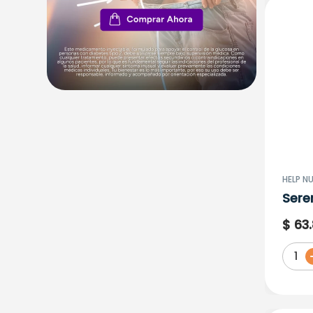
HELP N
Sere
Tabl
$
63
.
1