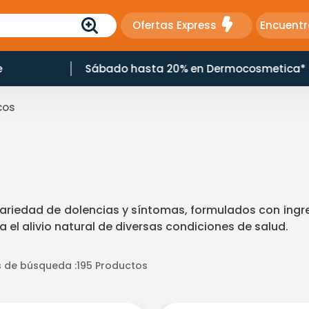
Ofertas Express
Encuentr
osmetica*
10% Dcto en Productos Naturales
cos
riedad de dolencias y síntomas, formulados con ingre
l alivio natural de diversas condiciones de salud.
 de búsqueda :
195
Productos