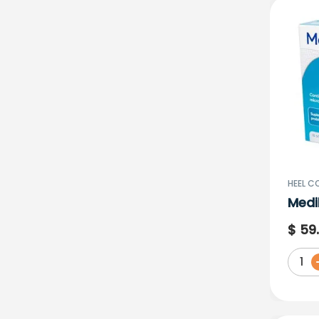
HEEL C
Medi
Bala
$
59
1