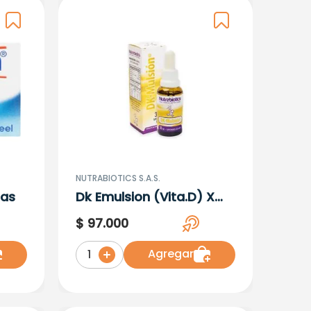
NUTRABIOTICS S.A.S.
tas
Dk Emulsion (Vita.D) X
30ML
$
97
.
000
Agregar
1