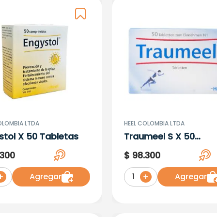
OLOMBIA LTDA
HEEL COLOMBIA LTDA
stol X 50 Tabletas
Traumeel S X 50
Tabletas
300
$
98
.
300
Agregar
Agregar
1