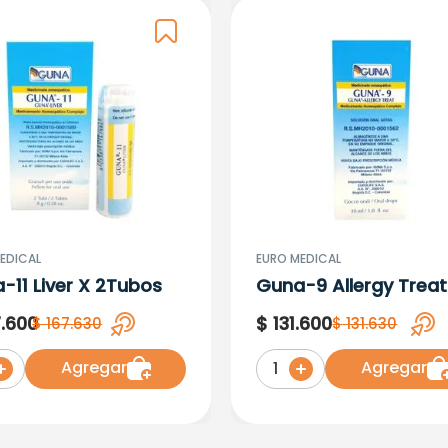
EDICAL
EURO MEDICAL
-11 Liver X 2Tubos
Guna-9 Allergy Treat
Gotas X 30ML
7
.
600
$
131
.
600
$
167
.
630
$
131
.
630
Agregar
Agregar
1