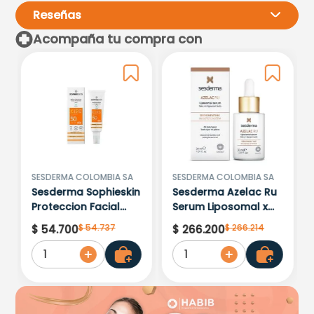
Reseñas
Acompaña tu compra con
Por favor, inicia sesión para
escribir un comentario.
Más reciente
Todos
Cargando comentarios…
SESDERMA COLOMBIA SA
SESDERMA COLOMBIA SA
Sesderma Sophieskin
Sesderma Azelac Ru
Proteccion Facial
Serum Liposomal x
Kids Hypoallergenic
30ml
$
54
.
737
$
266
.
214
$
54
.
700
$
266
.
200
Spf 500 Moisturising
1
1