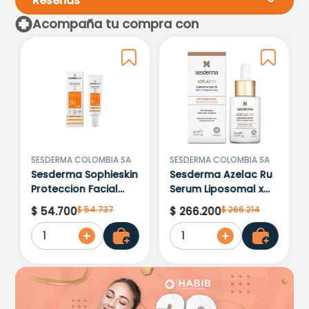
Reseñas
Acompaña tu compra con
Por favor, inicia sesión para
escribir un comentario.
Más reciente
Todos
Cargando comentarios…
SESDERMA COLOMBIA SA
SESDERMA COLOMBIA SA
Sesderma Sophieskin
Sesderma Azelac Ru
Proteccion Facial
Serum Liposomal x
Kids Hypoallergenic
30ml
$
54
.
737
$
266
.
214
$
54
.
700
$
266
.
200
Spf 500 Moisturising
1
1