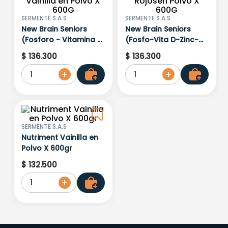
SERMENTE S.A.S
SERMENTE S.A.S
New Brain Seniors
New Brain Seniors
(Fosforo - Vitamina D
(Fosfo-Vita D-Zinc-
- Zinc - Magnesio -
Magn-Omega3)
$
136
.
300
$
136
.
300
Omega3) Sabor
Sabor Frutos Rojosen
Vainilla en Polvo X
Polvo X 600G
1
1
600G
SERMENTE S.A.S
Nutriment Vainilla en
Polvo X 600gr
$
132
.
500
1