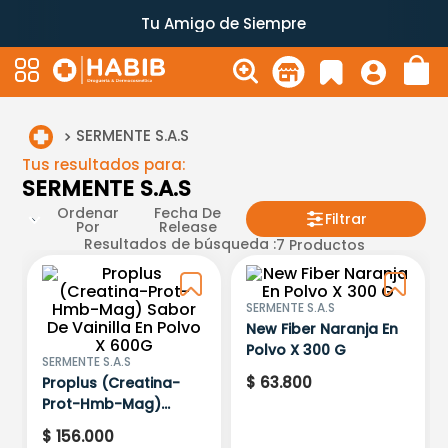
Tu Amigo de Siempre
SERMENTE S.A.S
Tus resultados para:
SERMENTE S.A.S
Ordenar
Fecha De
Filtrar
Por
Release
Resultados de búsqueda :
7
Productos
SERMENTE S.A.S
New Fiber Naranja En
Polvo X 300 G
SERMENTE S.A.S
$
63
.
800
Proplus (Creatina-
Prot-Hmb-Mag)
Sabor De Vainilla En
$
156
.
000
Polvo X 600G