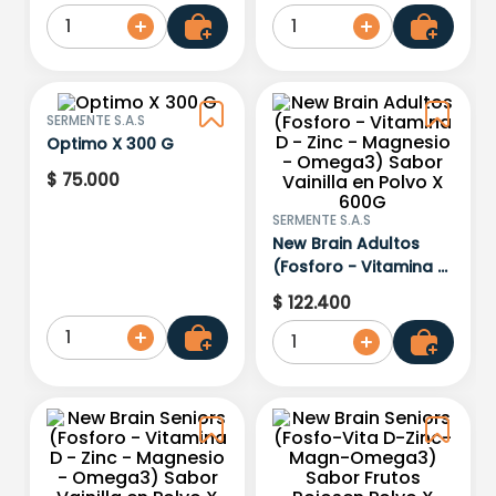
1
1
SERMENTE S.A.S
Optimo X 300 G
$
75
.
000
SERMENTE S.A.S
New Brain Adultos
(Fosforo - Vitamina D
- Zinc - Magnesio -
$
122
.
400
Omega3) Sabor
1
Vainilla en Polvo X
1
600G