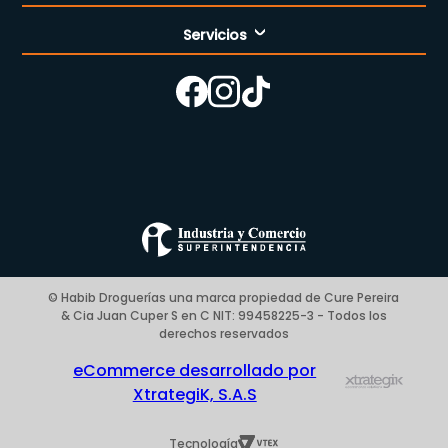
Servicios
Nuestra empresa
Cómo comprar
Enfermería
Nuestras tiendas
Contáctanos
Campaña del mes
Términos y condiciones
Preguntas Frecuentes Place to Pay
Politica de privacidad
© Habib Droguerías una marca propiedad de Cure Pereira
& Cia Juan Cuper S en C NIT: 99458225-3 - Todos los
Blog
derechos reservados
eCommerce desarrollado por
XtrategiK, S.A.S
Tecnología