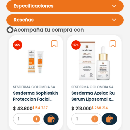
Especificaciones
Reseñas
Acompaña tu compra con
Por favor, inicia sesión para
-
20 %
-
20 %
escribir un comentario.
Más reciente
Todos
No hay comentarios.
SESDERMA COLOMBIA SA
SESDERMA COLOMBIA SA
Sesderma Sophieskin
Sesderma Azelac Ru
Proteccion Facial
Serum Liposomal x
Kids Hypoallergenic
30ml
$
54
.
737
$
266
.
214
$
43
.
800
$
213
.
000
Spf 500 Moisturising
1
1