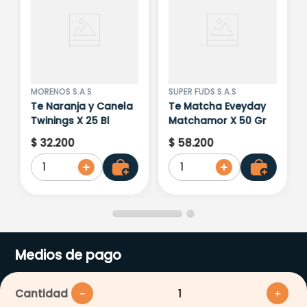
MORENOS S.A.S
SUPER FUDS S.A.S
Te Naranja y Canela
Te Matcha Eveyday
Twinings X 25 Bl
Matchamor X 50 Gr
$
32
.
200
$
58
.
200
1
1
Medios de pago
Cantidad
－
＋