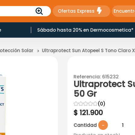
Ofertas Express
Encuentr
e
Sábado hasta 20% en Dermocosmetica*
rotección Solar
Ultraprotect Sun Atopeel S Tono Claro X
Referencia
:
615232
Ultraprotect S
50 Gr
☆
☆
☆
☆
☆
(
0
)
$
121
.
900
Cantidad
－