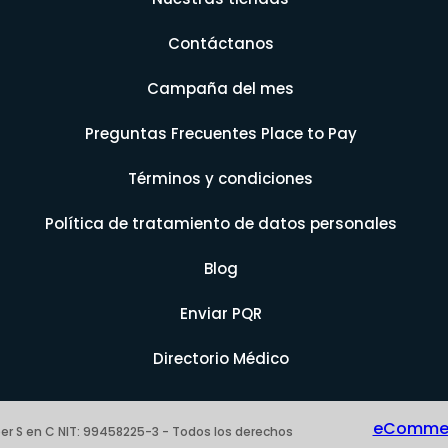
Contáctanos
Campaña del mes
Preguntas Frecuentes Place to Pay
Términos y condiciones
Política de tratamiento de datos personales
Blog
Enviar PQR
Directorio Médico
eCommerc
er S en C NIT: 99458225-3 - Todos los derechos