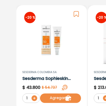
-
20 %
-
20 
SESDERMA COLOMBIA SA
SESDERM
Sesderma Sophieskin
Sesd
Proteccion Facial Kids
Lipos
$
43
.
800
$
213
.
$
54
.
737
Hypoallergenic Spf 500
Moisturising
Agregar
1
1