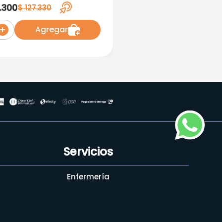
em Sensible SPF+50
.
300
$
127
.
330
L
Agregar
Servicios
Enfermería