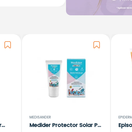
MEDISANDER
EPIDERM
r
Medider Protector Solar Ph
Episo