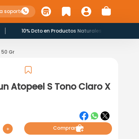
a soporte
10% Dcto en Productos Naturales
 50 Gr
un Atopeel S Tono Claro X
Comprar
＋