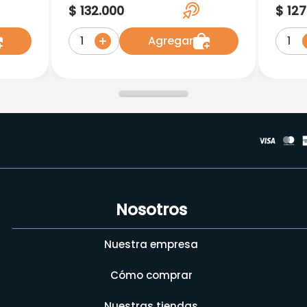
5.5 Baby Kids Sin Color X
Extr
$
132
.
000
$
127
60G
X60M
Agregar
1
1
Nosotros
Nuestra empresa
Cómo comprar
Nuestras tiendas