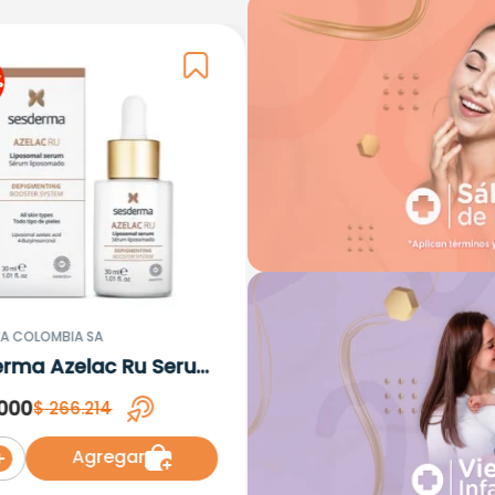
%
A COLOMBIA SA
erma Azelac Ru Serum
omal x 30ml
000
$
266
.
214
Agregar