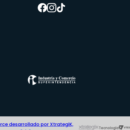
e desarrollado por XtrategiK,
Tecnología