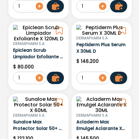
1
1
DERMAPHARM S.A
DERMAPHARM S.A
Peptiderm Plus Serum
Epiclean Scrub
X 30ML D
Limpiador Exfoliante X
$
146
.
200
120ML D
$
80
.
000
1
1
DERMAPHARM S.A
DERMAPHARM S.A
Sunaloe Max
Acladerm Max
Protector Solar 50+ X
Emulgel Aclarante X
60ML
30ML
$
122
.
100
$
145
.
500