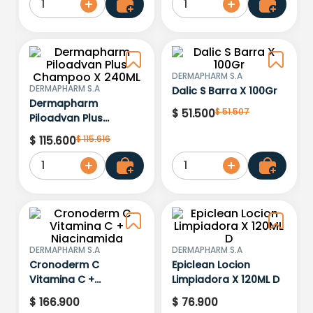
1
1
DERMAPHARM S.A
DERMAPHARM S.A
Dalic S Barra X 100Gr
Dermapharm
$
51
.
507
$
51
.
500
Piloadvan Plus
Champoo X 240ML
$
115
.
616
$
115
.
600
1
1
DERMAPHARM S.A
DERMAPHARM S.A
Cronoderm C
Epiclean Locion
Vitamina C +
Limpiadora X 120ML D
Niacinamida
$
166
.
900
$
76
.
900