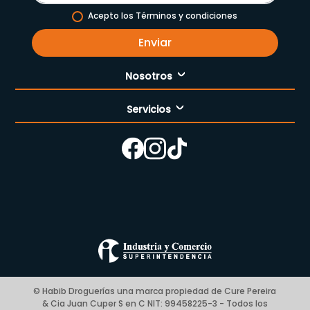
Acepto los Términos y condiciones
Enviar
Nosotros
Servicios
Nuestra empresa
Cómo comprar
Enfermería
Nuestras tiendas
Contáctanos
Campaña del mes
Términos y condiciones
Preguntas Frecuentes Place to Pay
Politica de privacidad
© Habib Droguerías una marca propiedad de Cure Pereira
& Cia Juan Cuper S en C NIT: 99458225-3 - Todos los
Blog