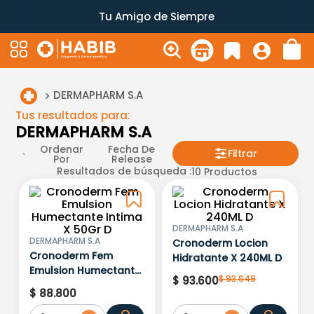
Tu Amigo de Siempre
DERMAPHARM S.A
Tus resultados para:
DERMAPHARM S.A
Ordenar
Fecha De
Filtrar
Por
Release
Resultados de búsqueda :
10
Productos
DERMAPHARM S.A
DERMAPHARM S.A
Cronoderm Locion
Cronoderm Fem
Hidratante X 240ML D
Emulsion Humectante
$
93
.
649
$
93
.
600
Intima X 50Gr D
$
88
.
800